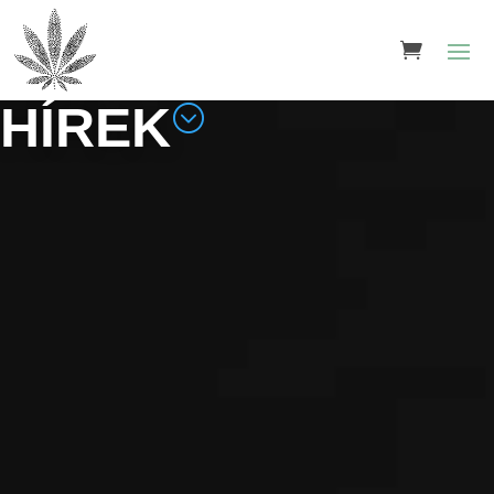
HÍREK
;