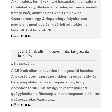
A kannabisz termékek napi használata javíthatja a
tüneteket a gyulladásos bélbetegségben szenvedő
betegeknél, amint az az Expert Review of
Gastroenterology & Hepatology folyóiratban
megjelent megfigyelési kísérleti adatokból is
kiderült. Brit kutatók 76...
BŐVEBBEN
A CBD rák ellen is bevethető, kiegészítő
kezelés
1 Hozzászólás
A CBD rák ellen is bevethető, kiegészítő kezelés
Amikor felborul szervezetünkben az egyensúly, és
betegség alakul ki, akkor egyértelmű, hogy
orvoshoz fordulunk. Az úgynevezett nyugati
gyógyításban a főszerep a mesterségesen előállított
gyógyszereké. Azonban...
BŐVEBBEN