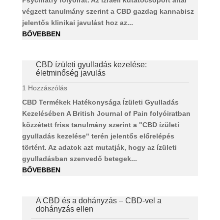
Psychiatry folyóirat. Az izraeli kutatócsoport által
végzett tanulmány szerint a CBD gazdag kannabisz
jelentős klinikai javulást hoz az...
BŐVEBBEN
CBD ízületi gyulladás kezelése:
életminőség javulás
1 Hozzászólás
CBD Termékek Hatékonysága Ízületi Gyulladás
Kezelésében A British Journal of Pain folyóiratban
közzétett friss tanulmány szerint a "CBD ízületi
gyulladás kezelése" terén jelentős előrelépés
történt. Az adatok azt mutatják, hogy az ízületi
gyulladásban szenvedő betegek...
BŐVEBBEN
A CBD és a dohányzás – CBD-vel a
dohányzás ellen