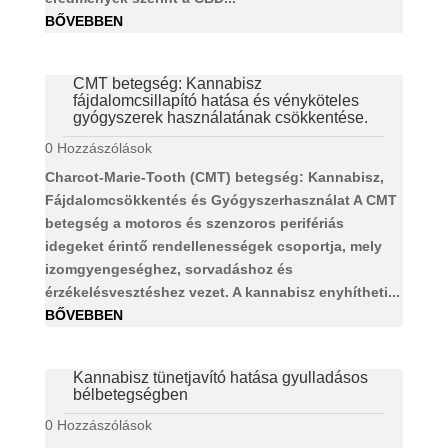
BŐVEBBEN
CMT betegség: Kannabisz
fájdalomcsillapító hatása és vényköteles
gyógyszerek használatának csökkentése.
0 Hozzászólások
Charcot-Marie-Tooth (CMT) betegség: Kannabisz,
Fájdalomcsökkentés és Gyógyszerhasználat A CMT
betegség a motoros és szenzoros perifériás
idegeket érintő rendellenességek csoportja, mely
izomgyengeséghez, sorvadáshoz és
érzékelésvesztéshez vezet. A kannabisz enyhítheti...
BŐVEBBEN
Kannabisz tünetjavító hatása gyulladásos
bélbetegségben
0 Hozzászólások