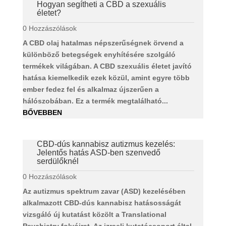
Hogyan segítheti a CBD a szexuális
életet?
0 Hozzászólások
A CBD olaj hatalmas népszerűségnek örvend a
különböző betegségek enyhítésére szolgáló
termékek világában. A CBD szexuális életet javító
hatása kiemelkedik ezek közül, amint egyre több
ember fedez fel és alkalmaz újszerűen a
hálószobában. Ez a termék megtalálható...
BŐVEBBEN
CBD-dús kannabisz autizmus kezelés:
Jelentős hatás ASD-ben szenvedő
serdülőknél
0 Hozzászólások
Az autizmus spektrum zavar (ASD) kezelésében
alkalmazott CBD-dús kannabisz hatásosságát
vizsgáló új kutatást közölt a Translational