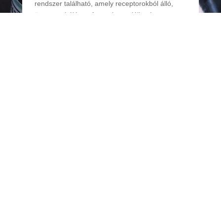
rendszer található, amely receptorokból álló,
összetett hálózat. Az agyban található
receptorokat CB1-es receptoroknak, az
immunrendszerben található receptorokat pedig
CB2-es receptoroknak nevezik. Az
endokannabinoid rendszer pontos
működésének feltárása még folyamatban van,
de már ismert, hogy szerepet játszik a szervezet
egyensúlyának fenntartásában.
Az endokannabinoid rendszer részt vesz
számos fontos biológiai folyamatban, beleértve
az alvás-ébrenlét ciklust, a hangulatot, az
étvágyat és emésztést, az anyagcserét, a
krónikus fájdalmat és gyulladásokat, valamint az
immunrendszer működését.