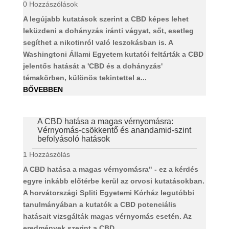
0 Hozzászólások
A legújabb kutatások szerint a CBD képes lehet
leküzdeni a dohányzás iránti vágyat, sőt, esetleg
segíthet a nikotinról való leszokásban is. A
Washingtoni Állami Egyetem kutatói feltárták a CBD
jelentős hatását a 'CBD és a dohányzás'
témakörben, különös tekintettel a...
BŐVEBBEN
A CBD hatása a magas vérnyomásra:
Vérnyomás-csökkentő és anandamid-szint
befolyásoló hatások
1 Hozzászólás
A CBD hatása a magas vérnyomásra" - ez a kérdés
egyre inkább előtérbe kerül az orvosi kutatásokban.
A horvátországi Spliti Egyetemi Kórház legutóbbi
tanulmányában a kutatók a CBD potenciális
hatásait vizsgálták magas vérnyomás esetén. Az
eredmények szerint a CBD...