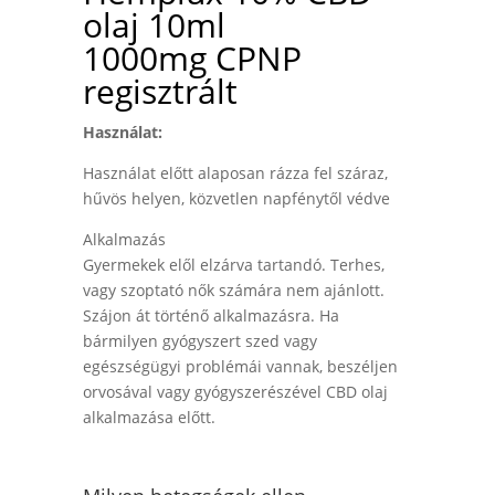
ajándék
olaj 10ml
1000
1000mg
CPNP
mg
CBD
regisztrált
olaj
mennyiség
Használat:
Használat előtt alaposan rázza fel száraz,
hűvös helyen, közvetlen napfénytől védve
Alkalmazás
Gyermekek elől elzárva tartandó. Terhes,
vagy szoptató nők számára nem ajánlott.
Szájon át történő alkalmazásra. Ha
bármilyen gyógyszert szed vagy
egészségügyi problémái vannak, beszéljen
orvosával vagy gyógyszerészével CBD olaj
alkalmazása előtt.