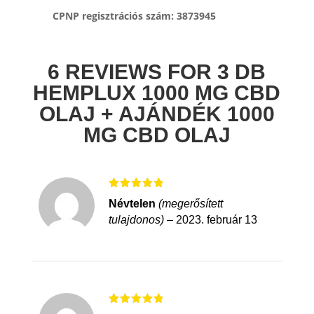
CPNP regisztrációs szám: 3873945
6 REVIEWS FOR
3 DB
HEMPLUX 1000 MG CBD
OLAJ + AJÁNDÉK 1000
MG CBD OLAJ
Értékelés:
Névtelen
(megerősített
5
/ 5
tulajdonos)
–
2023. február 13
Értékelés: