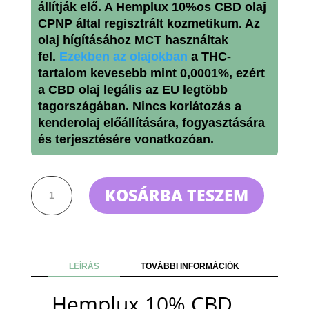
állítják elő. A Hemplux 10%os CBD olaj
CPNP által regisztrált kozmetikum. Az
olaj hígításához MCT használtak
fel.
Ezekben az olajokban
a THC-
tartalom kevesebb mint 0,0001%, ezért
a CBD olaj legális az EU legtöbb
tagországában. Nincs korlátozás a
kenderolaj előállítására, fogyasztására
és terjesztésére vonatkozóan.
3
KOSÁRBA TESZEM
db
Hemplux
1000
mg
CBD
LEÍRÁS
TOVÁBBI INFORMÁCIÓK
olaj
+
Hemplux 10% CBD