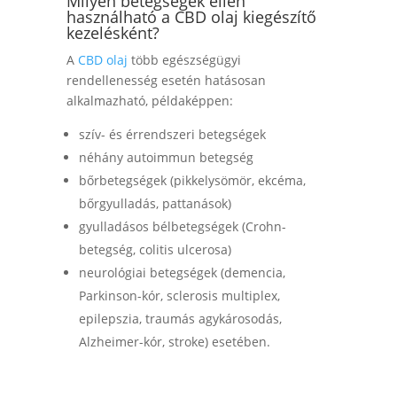
Milyen betegségek ellen
használható a CBD olaj kiegészítő
kezelésként?
A
CBD olaj
több egészségügyi
rendellenesség esetén hatásosan
alkalmazható, példaképpen:
szív- és érrendszeri betegségek
néhány autoimmun betegség
bőrbetegségek (pikkelysömör, ekcéma,
bőrgyulladás, pattanások)
gyulladásos bélbetegségek (Crohn-
betegség, colitis ulcerosa)
neurológiai betegségek (demencia,
Parkinson-kór, sclerosis multiplex,
epilepszia, traumás agykárosodás,
Alzheimer-kór, stroke) esetében.