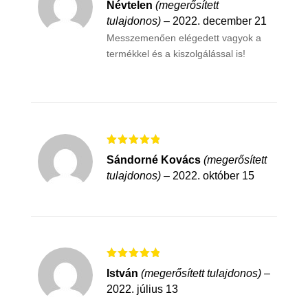
Névtelen
(megerősített
5
/ 5
tulajdonos)
–
2022. december 21
Messzemenően elégedett vagyok a
termékkel és a kiszolgálással is!
Értékelés:
Sándorné Kovács
(megerősített
5
/ 5
tulajdonos)
–
2022. október 15
Értékelés:
István
(megerősített tulajdonos)
–
5
/ 5
2022. július 13