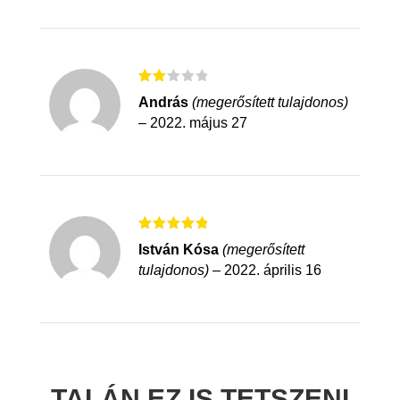
Érté
András
(megerősített tulajdonos)
kelé
s:
–
2022. május 27
2
/
5
Értékelés:
István Kósa
(megerősített
5
/ 5
tulajdonos)
–
2022. április 16
TALÁN EZ IS TETSZENI