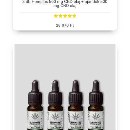
3 db Hemplux 500 mg CBD olaj + ajándék 500
mg CBD olaj
Értékelés
26 970
Ft
:
4.78
/ 5