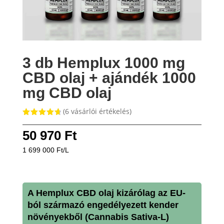
3 db Hemplux 1000 mg
CBD olaj + ajándék 1000
mg CBD olaj
(
6
vásárlói értékelés)
Értékelés
4.83
az 5-
50 970
Ft
ből,
értékelés
1 699 000 Ft/L
alapján
A Hemplux CBD olaj kizárólag az EU-
ból származó engedélyezett kender
növényekből (Cannabis Sativa-L)