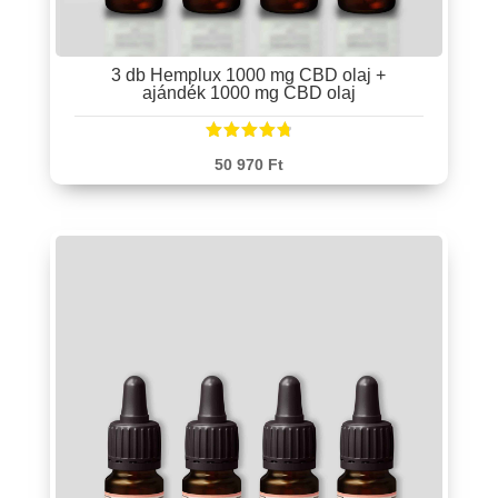
3 db Hemplux 1000 mg CBD olaj +
ajándék 1000 mg CBD olaj
Értékelés
50 970
Ft
:
4.83
/ 5