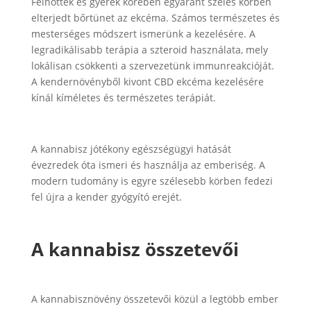
Felnőttek és gyerek körében egyaránt széles körben
elterjedt bőrtünet az ekcéma. Számos természetes és
mesterséges módszert ismerünk a kezelésére. A
legradikálisabb terápia a szteroid használata, mely
lokálisan csökkenti a szervezetünk immunreakcióját.
A kendernövényből kivont CBD ekcéma kezelésére
kínál kíméletes és természetes terápiát.
A kannabisz jótékony egészségügyi hatását
évezredek óta ismeri és használja az emberiség. A
modern tudomány is egyre szélesebb körben fedezi
fel újra a kender gyógyító erejét.
A kannabisz összetevői
A kannabisznövény összetevői közül a legtöbb ember