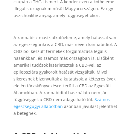
csupán a THC-t ismeri. A kender ezen alkotóeleme
illegális drognak minősül Magyarországon. Ez egy
pszichoaktív anyag, amely függőséget okoz.
A kannabisz másik alkotóeleme, amely hatással van
az egészségünkre, a CBD, más néven kannabidiol. A
CBD-ből készült termékek forgalmazása legális
hazánkban, és számos más országban is. Elsőként
amerikai tudósok kísérleteztek a CBD-vel, az
epilepsziára gyakorolt hatását vizsgálták. Mivel
sikeresnek bizonyultak a kutatások, a kétezres évek
elején törzskönyvezésre került a CBD az Egyesült
Államokban. A kannabidiol használata nem jár
függőséggel, a CBD nem adagolható túl.
Számos
egészségügyi állapotban
azonban javulást jelenthet
a betegnek.