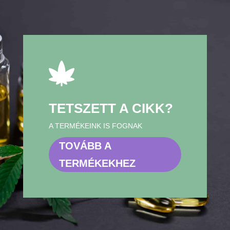

TETSZETT A CIKK?
A TERMÉKEINK IS FOGNAK
TOVÁBB A
TERMÉKEKHEZ