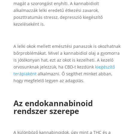
magát a szorongást enyhíti. A kannabidiolt
alkalmazzák lelki eredetű étkezési zavarok,
poszttratumás stressz, depresszió kiegészítő
kezeléseként is.
A lelki okok mellett emésztési panaszok is okozhatnak
bőrproblémákat. Mivel a kannabidiol olaj a gyomorra
is jótékonyan hat, ezt az okot is kezelheti. A kezelő
orvosunknak jelezzük, ha CBD-t kezdünk
kiegészítő
terápiaként
alkalmazni. Ő segíthet minket abban,
hogy megfelelő legyen az adagolás.
Az endokannabinoid
rendszer szerepe
A különböző kannabinoidok, úgy mint a THC és a