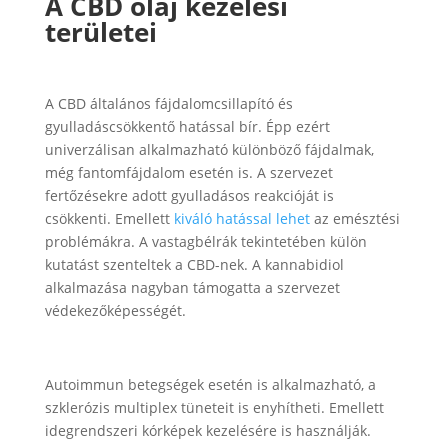
A CBD olaj kezelési
területei
A CBD általános fájdalomcsillapító és
gyulladáscsökkentő hatással bír. Épp ezért
univerzálisan alkalmazható különböző fájdalmak,
még fantomfájdalom esetén is. A szervezet
fertőzésekre adott gyulladásos reakcióját is
csökkenti. Emellett
kiváló hatással lehet
az emésztési
problémákra. A vastagbélrák tekintetében külön
kutatást szenteltek a CBD-nek. A kannabidiol
alkalmazása nagyban támogatta a szervezet
védekezőképességét.
Autoimmun betegségek esetén is alkalmazható, a
szklerózis multiplex tüneteit is enyhítheti. Emellett
idegrendszeri kórképek kezelésére is használják.