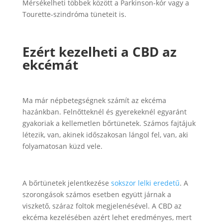
Mérsékelheti többek között a Parkinson-kór vagy a
Tourette-szindróma tüneteit is.
Ezért kezelheti a CBD az
ekcémát
Ma már népbetegségnek számít az ekcéma
hazánkban. Felnőtteknél és gyerekeknél egyaránt
gyakoriak a kellemetlen bőrtünetek. Számos fajtájuk
létezik, van, akinek időszakosan lángol fel, van, aki
folyamatosan küzd vele.
A bőrtünetek jelentkezése
sokszor lelki eredetű
. A
szorongások számos esetben együtt járnak a
viszkető, száraz foltok megjelenésével. A CBD az
ekcéma kezelésében azért lehet eredményes, mert